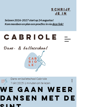
Schrijf
je in
Seizoen
2026-2027
start op 24 augustus!
Kom meedoen en plan een proefles in via
deze link!
CABRIOLE
Dans- & balletschool
Dans- en balletschool Cabriole
7 okt 2025
1 minuten om te lezen
We gaan weer
dansen met de
Sint