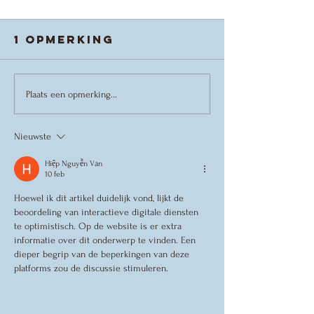
1 opmerking
Danskamp
Colorbl
Plaats een opmerking...
2026
een Cabr
VVT-
Nieuwste
Voorste
Hiệp Nguyễn Văn
10 feb
Hoewel ik dit artikel duidelijk vond, lijkt de 
beoordeling van interactieve digitale diensten 
te optimistisch. Op de website is er extra 
informatie over dit onderwerp te vinden. Een 
dieper begrip van de beperkingen van deze 
platforms zou de discussie stimuleren.