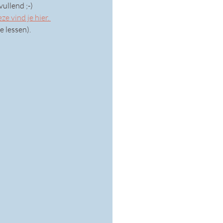
ullend ;-)
ze vind je hier. 
e lessen).