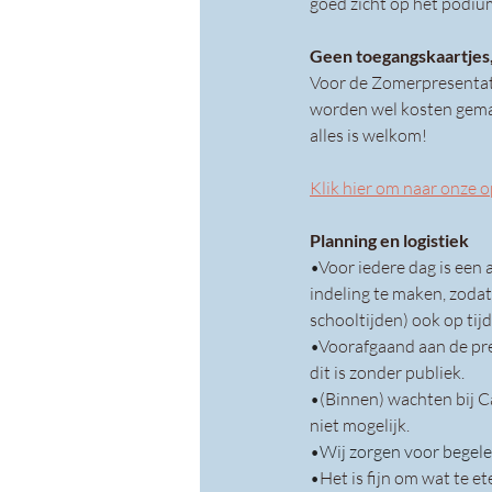
goed zicht op het podiu
Geen toegangskaartjes,
Voor de Zomerpresentati
worden wel kosten gemaak
alles is welkom! 
Klik hier om naar onze o
Planning en logistiek
•
Voor iedere dag is een
indeling te maken, zodat 
schooltijden) ook op tij
•
Voorafgaand aan de pre
dit is zonder publiek. 
•
(Binnen) wachten bij C
niet mogelijk.
•Wij zorgen voor begele
•
Het is fijn om wat te 