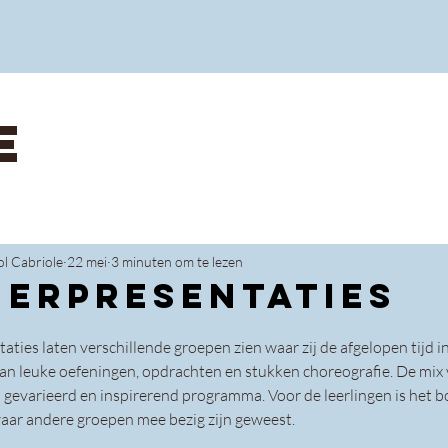
E
ol Cabriole
22 mei
3 minuten om te lezen
merpresentaties
ties laten verschillende groepen zien waar zij de afgelopen tijd in
n leuke oefeningen, opdrachten en stukken choreografie. De mix 
n gevarieerd en inspirerend programma. Voor de leerlingen is het b
waar andere groepen mee bezig zijn geweest.