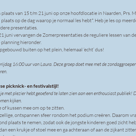
 plaats van 15 t/m 21 juni op onze hoofdlocatie in Naarden, Prs. 
 plaats op de dag waarop je normaal les hebt*. Heb je les op meer
dere presentaties. 
21 juni vervangen de Zomerpresentaties de reguliere lessen van 
 planning hieronder.
gebouwd buiten op het plein, helemaal ‘echt’ dus!
 vrijdag 16:00 uur van Laura. Deze groep doet mee met de zondaggroepen 
ren.
e picknick- en festivalstijl!
 je met plezier hebt geoefend te laten zien aan een enthousiast publiek!
omen kijken. 
 of kussen mee om op te zitten. 
ezellige, ontspannen sfeer rondom het podium creëren. Daarom vr
rond plaats te nemen, zodat ook de jongste kinderen goed zicht he
an een krukje of stoel mee en ga achteraan of aan de zijkant zitte