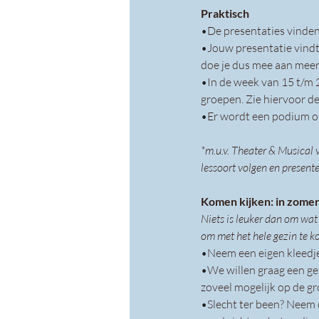
Praktisch
•
De presentaties vinden
•
Jouw presentatie vindt
doe je dus mee aan meer
•
In de week van 15 t/m 
groepen. Zie hiervoor de
•
Er wordt een podium op
*m.u.v. Theater & Musical
lessoort volgen en presente
Komen kijken: in zomers
Niets is leuker dan om wat
om met het hele gezin te k
•
Neem een eigen kleedje
•
We willen graag een g
zoveel mogelijk op de g
•
Slecht ter been? Neem d