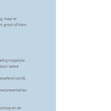
g, maar er 
 groot of klein, 
ttig mogelijke 
 door latere 
geoefend wordt, 
merpresentaties 
orloop en de 