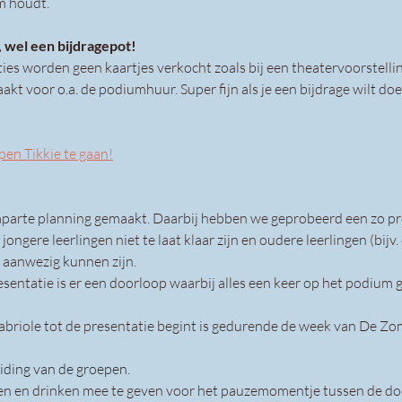
m houdt.
 wel een bijdragepot!
es worden geen kaartjes verkocht zoals bij een theatervoorstellin
t voor o.a. de podiumhuur. Super fijn als je een bijdrage wilt doen,
pen Tikkie te gaan!
 aparte planning gemaakt. Daarbij hebben we geprobeerd een zo pre
jongere leerlingen niet te laat klaar zijn en oudere leerlingen (bijv.
d aanwezig kunnen zijn.
sentatie is er een doorloop waarbij alles een keer op het podium 
abriole tot de presentatie begint is gedurende de week van De Zo
iding van de groepen.
eten en drinken mee te geven voor het pauzemomentje tussen de do