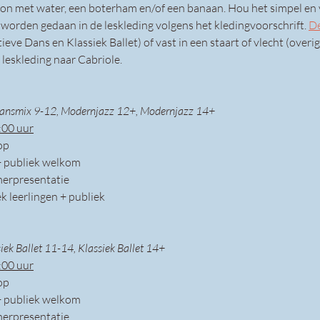
idon met water, een boterham en/of een banaan. Hou het simpel en v
orden gedaan in de leskleding volgens het kledingvoorschrift. 
De
eve Dans en Klassiek Ballet) of vast in een staart of vlecht (overig
 leskleding naar Cabriole.
nsmix 9-12, Modernjazz 12+, Modernjazz 14+
:00 uur
op 
+ publiek welkom
erpresentatie
ek leerlingen + publiek
siek Ballet 11-14, Klassiek Ballet 14+
:00 uur
op 
+ publiek welkom
erpresentatie