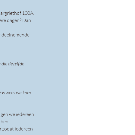
Margriethof 100A.
dere dagen? Dan 
de deelnemende 
die dezelfde 
 Dus wees welkom 
agen we iedereen 
bben.
n zodat iedereen 