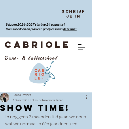
Schrijf
je in
Seizoen
2026-2027
start op 24 augustus!
Kom meedoen en plan een proefles in via
deze link!
CABRIOLE
Dans- & balletschool
Laura Peters
10 mrt 2022
1 minuten om te lezen
SHOW TIME!
In nog geen 3 maanden tijd gaan we doen 
wat we normaal in één jaar doen, een 