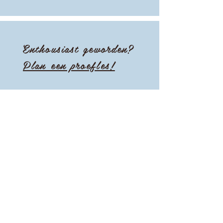
VVT-
Voorste
Enthousiast geworden?
Plan een proefles!
Updates ontvangen?
Emailadres
Subscribe