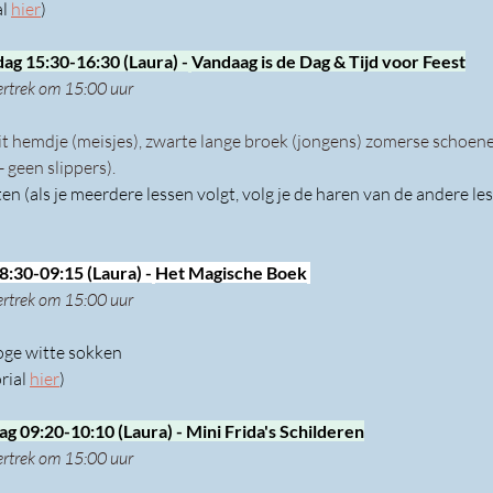
l 
hier
)
dag 15:30-16:30 (Laura) -
Vandaag is de Dag & Tijd voor Feest
ertrek om 15:00 uur
it hemdje (meisjes), zwarte lange broek (jongens) zomerse schoene
- geen slippers).
en (als je meerdere lessen volgt, volg je de haren van de andere les 
8:30-09:15 (Laura) -
Het Magische Boek
ertrek om 15:00 uur
oge witte sokken 
rial 
hier
)
g 09:20-10:10 (Laura) - Mini Frida's Schilderen
ertrek om 15:00 uur