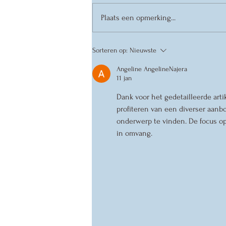
Plaats een opmerking...
Sorteren op:
Nieuwste
De
Angeline AngelineNajera
Zomerpresenta
11 jan
Dank voor het gedetailleerde art
profiteren van een diverser aanbo
onderwerp te vinden. De focus op 
in omvang.