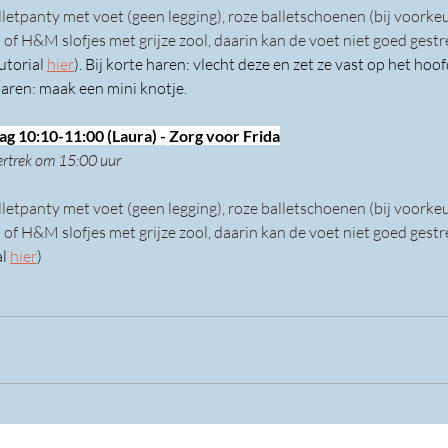
lletpanty met voet (geen legging), roze balletschoenen (bij voorkeu
 of H&M slofjes met grijze zool, daarin kan de voet niet goed gest
utorial
hier
). Bij korte haren: vlecht deze en zet ze vast op het hoof
 haren: maak een mini knotje.
g 10:10-11:00 (Laura) -
Zorg voor Frida
ertrek om 15:00 uur
lletpanty met voet (geen legging), roze balletschoenen (bij voorkeu
 of H&M slofjes met grijze zool, daarin kan de voet niet goed gest
l 
hier
)