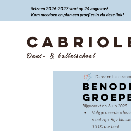
Seizoen 2026-2027 start op 24 augustus!
Kom meedoen en plan een proefles in via
deze link!
CABRIOL
Dans- & balletschool
Dans- en balletscho
BEnod
groepe
Bijgewerkt op:
3 jun 2025
Volg je meerdere less
moet zijn. Bijv. klas
13:00 uur bent.