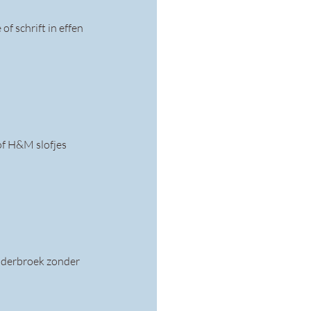
of schrift in effen 
 of H&M slofjes 
onderbroek zonder 