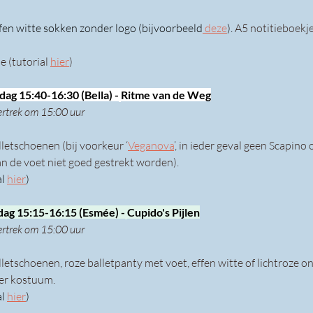
fen witte sokken zonder logo (bijvoorbeeld
 deze
). 
A5 notitieboekje 
 (tutorial 
hier
)
ag 15:40-16:30 (Bella) -
Ritme van de Weg
ertrek om 15:00 uur
lletschoenen (bij voorkeur ‘
Veganova
’, in ieder geval geen Scapino
kan de voet niet goed gestrekt worden).
l 
hier
)
dag 15:15-16:15 (Esmée) -
Cupido's Pijlen
ertrek om 15:00 uur
lletschoenen, roze balletpanty met voet, effen witte of lichtroze 
der kostuum.
l 
hier
)