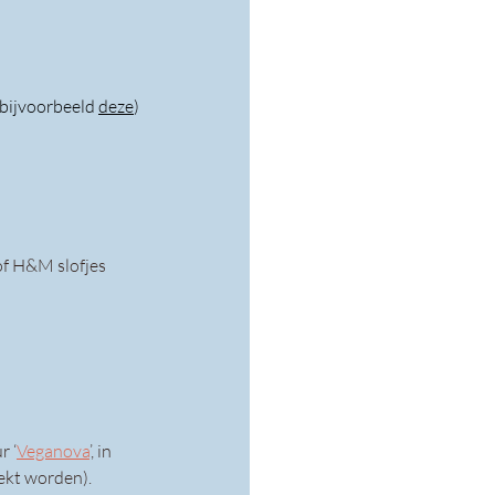
bijvoorbeeld 
deze
)
 of H&M slofjes 
r ‘
Veganova
’, in 
rekt worden).