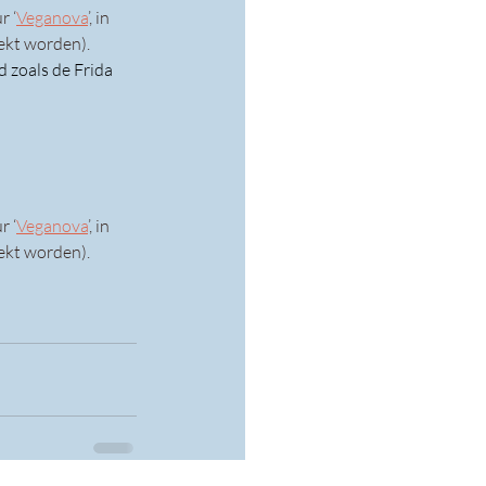
r ‘
Veganova
’, in 
rekt worden).
d zoals de Frida 
r ‘
Veganova
’, in 
rekt worden).