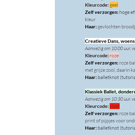
Kleurcode: 
geel
Zelf verzorgen: 
hoge ef
kleur.
Haar: 
gevlochten broodje
Creatieve Dans, woensd
Aanwezig om 10:00 uur, v
Kleurcode: 
roze
Zelf verzorgen: 
roze ba
met grijze zool, daarin 
Haar: 
balletknot (tutoria
Klassiek Ballet, donder
Aanwezig om 10:30 uur, v
Kleurcode: 
rood
Zelf verzorgen: 
roze ba
print of pijpjes voor on
Haar: 
balletknot (tutoria