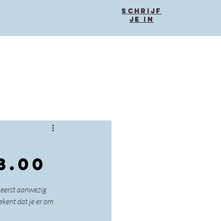
Schrijf
je in
3.00
 eerst aanwezig 
kent dat je er om 