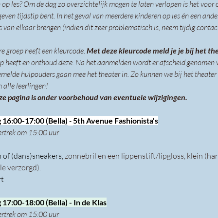
op les? Om de dag zo overzichtelijk mogen te laten verlopen is het voor o
geven tijdstip bent. In het geval van meerdere kinderen op les én een ande
s van elkaar brengen (indien dit zeer problematisch is, neem tijdig contac
ere groep heeft een kleurcode. 
Met deze kleurcode meld je je bij het th
ep heeft en onthoud deze. Na het aanmelden wordt er afscheid genomen v
melde hulpouders gaan mee het theater in. Zo kunnen we bij het theater 
 alle leerlingen!
ze pagina is onder voorbehoud van eventuele wijzigingen.
16:00-17:00 (Bella)
 - 
5th Avenue Fashionista's
ertrek om 15:00 uur
of (dans)sneakers, 
zonnebril en een lippenstift/lipgloss, klein (ha
le verzorgd).
rt
7:00-18:00 (Bella) - In de Klas
ertrek om 15:00 uur