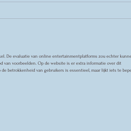
Danskamp 2026
Co
ee
VV
ties
Vo
ikel. De evaluatie van online entertainmentplatforms zou echter kunn
d van voorbeelden. Op de website is er extra informatie over dit 
de betrokkenheid van gebruikers is essentieel, maar lijkt iets te bepe