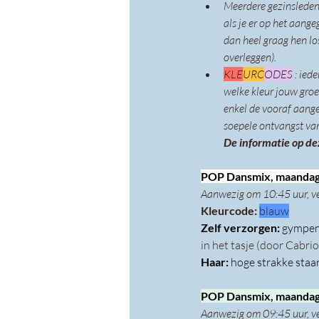
Meerdere gezinsleden 
als je er op het aange
dan heel graag hen lo
overleggen).
KLE
URC
ODES
 : ied
welke kleur jouw gro
enkel de vooraf aange
soepele ontvangst van
De informatie op de
POP Dansmix, maandag 
Aanwezig om 10:45 uur, v
Kleurcode: 
blauw
Zelf verzorgen: 
gympen 
in het tasje (door Cabrio
Haar: 
hoge strakke staa
POP Dansmix, maandag 1
Aanwezig om 09:45 uur, v