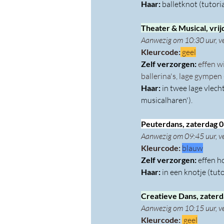
Haar: 
balletknot (tutoria
Theater & Musical, vrij
Aanwezig om 10:30 uur, v
Kleurcode:
 geel
Zelf verzorgen: 
effen w
ballerina's, lage gympen 
Haar: 
in twee lage vlecht
musicalharen').
Peuterdans, zaterdag 0
Aanwezig om 09:45 uur, v
Kleurcode: 
blauw
Zelf verzorgen: 
effen h
Haar: 
in een knotje (tuto
Creatieve Dans, zaterda
Aanwezig om 10:15 uur, v
Kleurcode: 
 geel