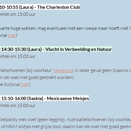
10-10:55 (Laura) - The Charleston Club
ertrek om 15:00 uur
warte hoge sokken, mag eventueel met een roesje maar hoeft niet (
rial 
hier
)
 14:30-15:30 (Laura) -
Vlucht in Verbeelding en Natuur
ertrek om 15:00 uur
lletschoenen (bij voorkeur ‘
Veganova
’, in ieder geval geen Scapino
kan de voet niet goed gestrekt worden).
e 
(tutorial 
hier
)
 15:10-16:00 (Saskia) -
Mexicaanse Meisjes
ertrek om 15:00 uur
lletpanty met voet (geen legging), roze balletschoenen (bij voorkeu
 of H&M slofjes met grijze zool, daarin kan de voet niet goed gest