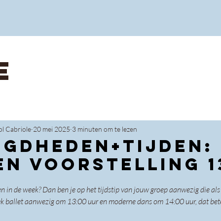
E
ol Cabriole
20 mei 2025
3 minuten om te lezen
igdheden+tijden:
n voorstelling 1
en in de week? Dan ben je op het tijdstip van jouw groep aanwezig die als
siek ballet aanwezig om 13:00 uur en moderne dans om 14:00 uur, dat bete