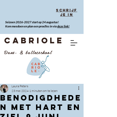
Schrijf
je in
Seizoen
2026-2027
start op 24 augustus!
Kom meedoen en plan een proefles in via
deze link!
CABRIOLE
Dans- & balletschool
Laura Peters
23 mei 2024
1 minuten om te lezen
Benodigdhede
n Met hart en
Ziel 9 juni