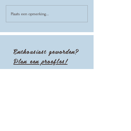
Danskamp
Colorbl
Plaats een opmerking...
2026
een Cabr
VVT-
Voorste
Enthousiast geworden?
Plan een proefles!
Updates ontvangen?
Emailadres
Subscribe