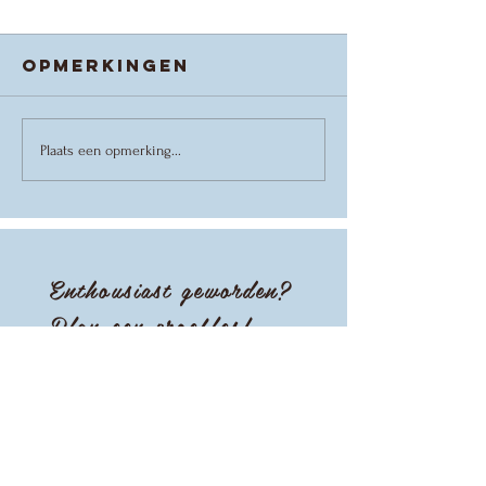
Opmerkingen
Danskamp
Colorbl
Plaats een opmerking...
2026
een Cabr
VVT-
Voorste
Enthousiast geworden?
Plan een proefles!
Updates ontvangen?
Emailadres