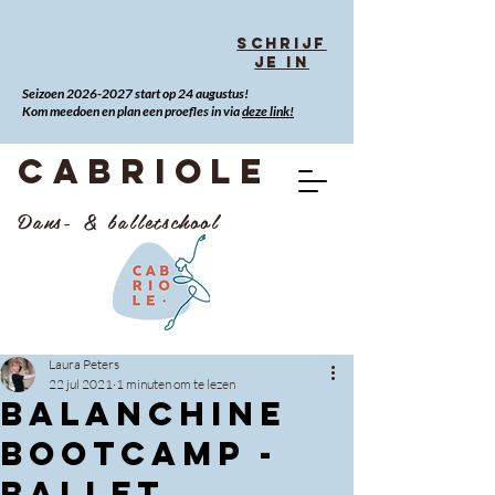
Schrijf
je in
Seizoen
2026-2027
start op 24 augustus!
Kom meedoen en plan een proefles in via
deze link!
CABRIOLE
Dans- & balletschool
Laura Peters
22 jul 2021
1 minuten om te lezen
BALANCHINE
BOOTCAMP -
BALLET