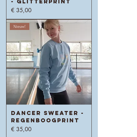
- glitterprint
Prijs
€ 35,00
Nieuw!
Dancer sweater -
regenboogprint
Prijs
€ 35,00