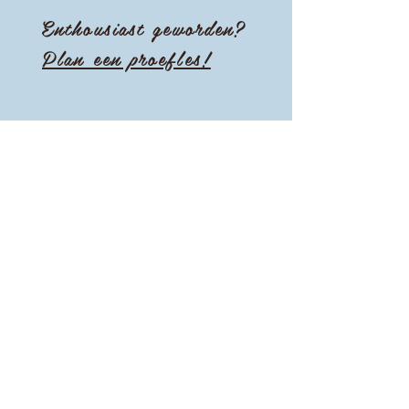
Enthousiast geworden?
Plan een proefles!
Updates ontvangen?
Emailadres
Subscribe
Hoofdlocatie:
Prinses Margriethof 100 A