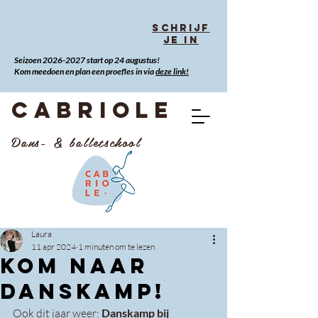
Schrijf
je in
Seizoen
2026-2027
start op 24 augustus!
Kom meedoen en plan een proefles in via
deze link!
CABRIOLE
Dans- & balletschool
Laura
11 apr 2024
1 minuten om te lezen
Kom naar
Danskamp!
Ook dit jaar weer:
 Danskamp bij 