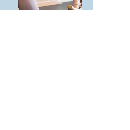
Vooropleidings
traject voor
talent
Van dans je beroep willen maken of er
gewoonweg 'meer' mee doen dan de lessen die
je wekelijks volgt, daarvoor is het
Vooropleidingstraject voor Talent.
Je krijgt 2x per maand een specialistische
workshop en/of les, gericht op het verder